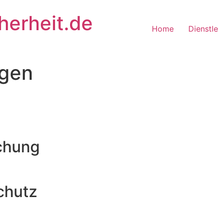
erheit.de
Home
Dienstl
ngen
chung
chutz